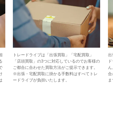
相
トレードライブは「出張買取」「宅配買取」
出
る
「店頭買取」の3つに対応しているのでお客様の
ド
で
ご都合に合わせた買取方法がご提示できます。
ん
け
※出張・宅配買取に掛かる手数料はすべてトレ
合
は
ードライブが負担いたします。
ま