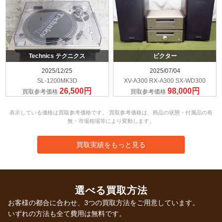
Technics テクニクス
ビクター
2025/12/25
2025/07/04
SL-1200MK3D
XV-A300 RX-A300 SX-WD300
26,500円
98,000円
買取参考価格
買取参考価格
表示している価格は買取参考価格です。 買取参考価格は、商品の状態・付属品の有
無・市場相場等により変動します。
買取実績をもっと見る
選べる買取方法
お客様の都合に合わせ、3つの買取方法をご用意しています。
いずれの方法も全て費用は無料です。