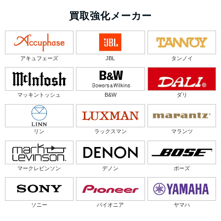
買取強化メーカー
アキュフェーズ
JBL
タンノイ
マッキントッシュ
B&W
ダリ
リン
ラックスマン
マランツ
マークレビンソン
デノン
ボーズ
ソニー
パイオニア
ヤマハ