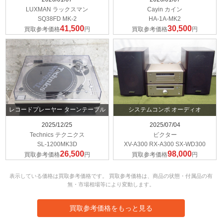
LUXMAN ラックスマン
Cayin カイン
SQ38FD MK-2
HA-1A-MK2
41,500
30,500
買取参考価格
円
買取参考価格
円
レコードプレーヤー ターンテーブル
システムコンポ オーディオ
2025/12/25
2025/07/04
Technics テクニクス
ビクター
SL-1200MK3D
XV-A300 RX-A300 SX-WD300
26,500
98,000
買取参考価格
円
買取参考価格
円
表示している価格は買取参考価格です。 買取参考価格は、商品の状態・付属品の有
無・市場相場等により変動します。
買取参考価格をもっと見る