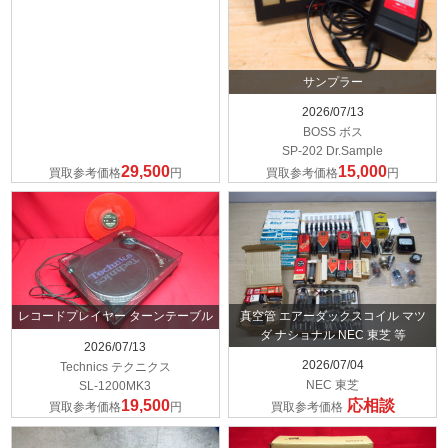
サンプラー
2026/07/13
BOSS ボス
SP-202 Dr.Sample
29,500
15,000
買取参考価格
円
買取参考価格
円
真空管 エアーダックスコイル マツ
レコードプレイヤー ターンテーブル
ダ ナショナル NEC 東芝 等
2026/07/13
2026/07/04
Technics テクニクス
NEC 東芝
SL-1200MK3
19,500
応相談
買取参考価格
円
買取参考価格