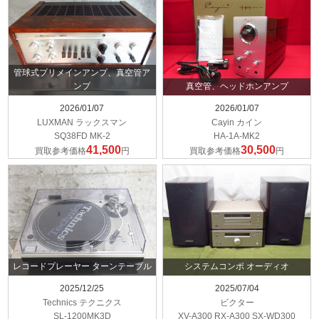
管球式プリメインアンプ、真空管ア
ンプ
真空管、ヘッドホンアンプ
2026/01/07
2026/01/07
LUXMAN ラックスマン
Cayin カイン
SQ38FD MK-2
HA-1A-MK2
41,500
30,500
買取参考価格
円
買取参考価格
円
レコードプレーヤー ターンテーブル
システムコンポ オーディオ
2025/12/25
2025/07/04
Technics テクニクス
ビクター
SL-1200MK3D
XV-A300 RX-A300 SX-WD300