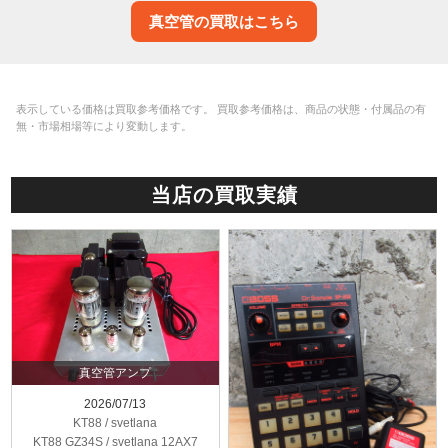
真空管の買取はこちら
表示している価格は買取参考価格です。 買取参考価格は、商品の状態・付属品の有
無・市場相場等により変動します。
当店の買取実績
真空管アンプ
2026/07/13
KT88 / svetlana
KT88 GZ34S / svetlana 12AX7