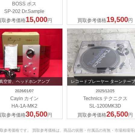
BOSS ボス
SP-202 Dr.Sample
15,000
19,500
買取参考価格
円
買取参考価格
円
真空管、ヘッドホンアンプ
レコードプレーヤー ターンテー
2026/01/07
2025/12/25
Cayin カイン
Technics テクニクス
HA-1A-MK2
SL-1200MK3D
30,500
26,500
買取参考価格
円
買取参考価格
円
取参考価格です。 買取参考価格は、商品の状態・付属品の有無・市場相場等