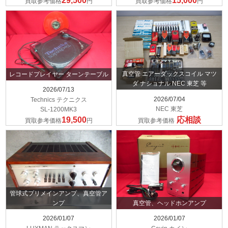
29,500
15,000
買取参考価格
円
買取参考価格
円
真空管 エアーダックスコイル マツ
レコードプレイヤー ターンテーブル
ダ ナショナル NEC 東芝 等
2026/07/13
2026/07/04
Technics テクニクス
NEC 東芝
SL-1200MK3
19,500
応相談
買取参考価格
円
買取参考価格
管球式プリメインアンプ、真空管ア
ンプ
真空管、ヘッドホンアンプ
2026/01/07
2026/01/07