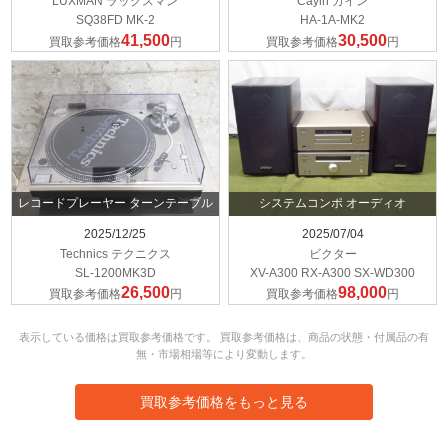
LUXMAN ラックスマン
Cayin カイン
SQ38FD MK-2
HA-1A-MK2
41,500
30,500
買取参考価格
円
買取参考価格
円
レコードプレーヤー ターンテーブル
システムコンポ オーディオ
2025/12/25
2025/07/04
Technics テクニクス
ビクター
SL-1200MK3D
XV-A300 RX-A300 SX-WD300
26,500
98,000
買取参考価格
円
買取参考価格
円
表示している価格は買取参考価格です。 買取参考価格は、商品の状態・付属品の有
無・市場相場等により変動します。
買取参考価格をもっと見る