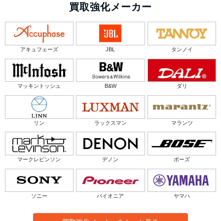
買取強化メーカー
アキュフェーズ
JBL
タンノイ
マッキントッシュ
B&W
ダリ
リン
ラックスマン
マランツ
マークレビンソン
デノン
ボーズ
ソニー
パイオニア
ヤマハ