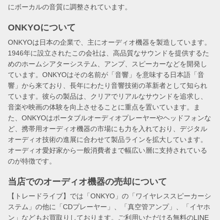
にボーカルの音質に調整されています​​。
ONKYOについて
ONKYOは日本の企業で、主にオーディオ機器を製造しています。
1946年に設立されたこの会社は、高品質なサウンドを提供するた
めのホームシアターシステム、アンプ、スピーカーなどを開発し
ています。ONKYOはその名前が「音響」を意味する日本語「音
響」から来ており、長年にわたり音響技術の革新者として知られ
ています。彼らの製品は、クリアでリアルなサウンドを追求し、
音楽や映画の体験を向上させることに重点を置いています。ま
た、ONKYOはポータブルオーディオプレーヤーやヘッドフォンな
ど、携帯用オーディオ機器の市場にも力を入れており、デジタル
オーディオ技術の進展に合わせて製品ラインを拡大しています。
オーディオ愛好家から一般消費者まで幅広い層に支持されている
のが特徴です。
当店でのオーディオ機器の売却について
【トレードライブ】では「ONKYO」の「ワイヤレススピーカーシ
ステム」の他に「CDプレーヤー」、「真空管アンプ」、「イヤホ
ン」などもお買取りしております。ご利用いただける無料のLINE