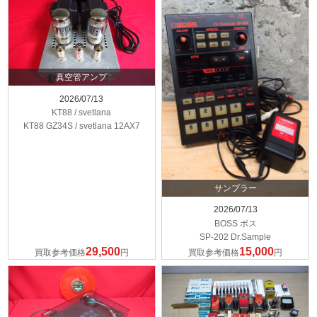
真空管アンプ
2026/07/13
KT88 / svetlana
KT88 GZ34S / svetlana 12AX7
サンプラー
2026/07/13
BOSS ボス
SP-202 Dr.Sample
29,500
15,000
買取参考価格
円
買取参考価格
円