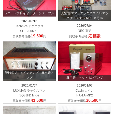
真空管 エアーダックスコイル マツ
レコードプレイヤー ターンテーブル
ダ ナショナル NEC 東芝 等
2026/07/13
2026/07/04
Technics テクニクス
NEC 東芝
SL-1200MK3
19,500
応相談
買取参考価格
円
買取参考価格
管球式プリメインアンプ、真空管ア
ンプ
真空管、ヘッドホンアンプ
2026/01/07
2026/01/07
LUXMAN ラックスマン
Cayin カイン
SQ38FD MK-2
HA-1A-MK2
41,500
30,500
買取参考価格
円
買取参考価格
円