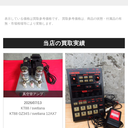
表示している価格は買取参考価格です。 買取参考価格は、商品の状態・付属品の有
無・市場相場等により変動します。
当店の買取実績
真空管アンプ
2026/07/13
KT88 / svetlana
KT88 GZ34S / svetlana 12AX7