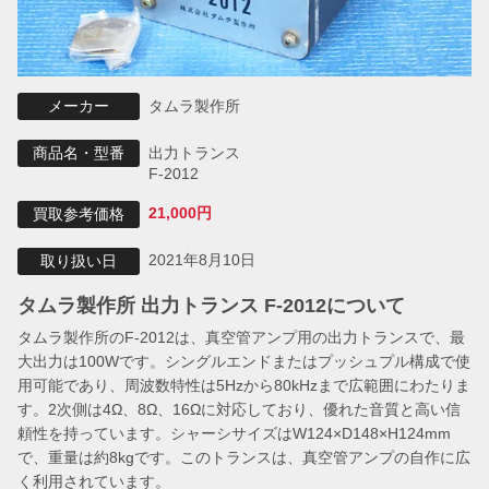
タムラ製作所
メーカー
出力トランス
商品名・型番
F-2012
21,000円
買取参考価格
2021年8月10日
取り扱い日
タムラ製作所 出力トランス F-2012について
タムラ製作所のF-2012は、真空管アンプ用の出力トランスで、最
大出力は100Wです。シングルエンドまたはプッシュプル構成で使
用可能であり、周波数特性は5Hzから80kHzまで広範囲にわたりま
す。2次側は4Ω、8Ω、16Ωに対応しており、優れた音質と高い信
頼性を持っています。シャーシサイズはW124×D148×H124mm
で、重量は約8kgです。このトランスは、真空管アンプの自作に広
く利用されています。