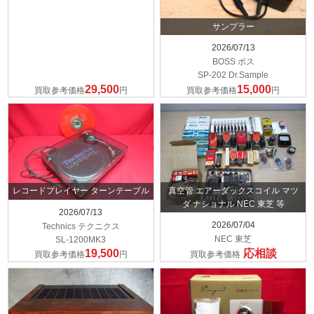
サンプラー
2026/07/13
BOSS ボス
SP-202 Dr.Sample
29,500
15,000
買取参考価格
円
買取参考価格
円
真空管 エアーダックスコイル マツ
レコードプレイヤー ターンテーブル
ダ ナショナル NEC 東芝 等
2026/07/13
2026/07/04
Technics テクニクス
NEC 東芝
SL-1200MK3
19,500
応相談
買取参考価格
円
買取参考価格