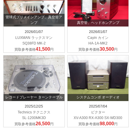
管球式プリメインアンプ、真空管ア
ンプ
真空管、ヘッドホンアンプ
2026/01/07
2026/01/07
LUXMAN ラックスマン
Cayin カイン
SQ38FD MK-2
HA-1A-MK2
41,500
30,500
買取参考価格
円
買取参考価格
円
レコードプレーヤー ターンテーブル
システムコンポ オーディオ
2025/12/25
2025/07/04
Technics テクニクス
ビクター
SL-1200MK3D
XV-A300 RX-A300 SX-WD300
26,500
98,000
買取参考価格
円
買取参考価格
円