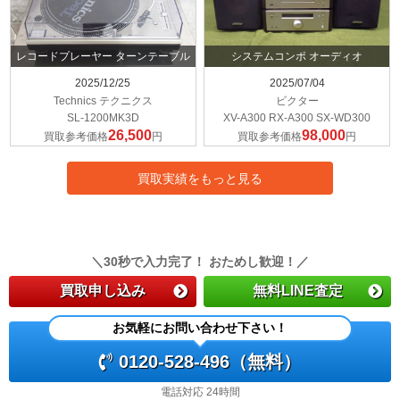
レコードプレーヤー ターンテーブル
システムコンポ オーディオ
2025/12/25
2025/07/04
Technics テクニクス
ビクター
SL-1200MK3D
XV-A300 RX-A300 SX-WD300
26,500
98,000
買取参考価格
円
買取参考価格
円
買取実績をもっと見る
＼30秒で入力完了！ おためし歓迎！／
買取申し込み
無料LINE査定
お気軽にお問い合わせ下さい！
0120-528-496（無料）
電話対応 24時間