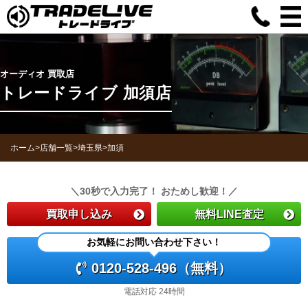
オーディオ 買取店
トレードライブ 加須店
ホーム
>
店舗一覧
>
埼玉県
>
加須
＼30秒で入力完了！ おためし歓迎！／
買取申し込み
無料LINE査定
お気軽にお問い合わせ下さい！
0120-528-496（無料）
電話対応 24時間