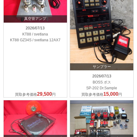
真空管アンプ
2026/07/13
KT88 / svetlana
KT88 GZ34S / svetlana 12AX7
サンプラー
2026/07/13
BOSS ボス
SP-202 Dr.Sample
29,500
15,000
買取参考価格
円
買取参考価格
円