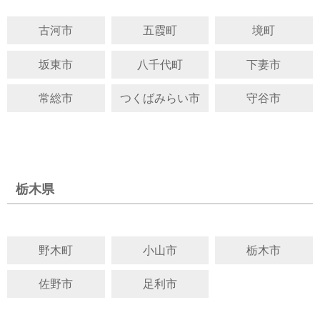
古河市
五霞町
境町
坂東市
八千代町
下妻市
常総市
つくばみらい市
守谷市
栃木県
野木町
小山市
栃木市
佐野市
足利市