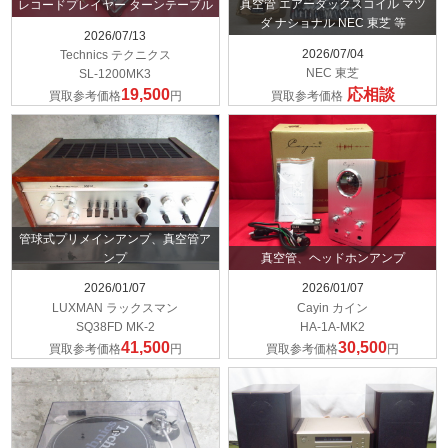
真空管 エアーダックスコイル マツ
レコードプレイヤー ターンテーブル
ダ ナショナル NEC 東芝 等
2026/07/13
2026/07/04
Technics テクニクス
NEC 東芝
SL-1200MK3
19,500
応相談
買取参考価格
円
買取参考価格
管球式プリメインアンプ、真空管ア
ンプ
真空管、ヘッドホンアンプ
2026/01/07
2026/01/07
LUXMAN ラックスマン
Cayin カイン
SQ38FD MK-2
HA-1A-MK2
41,500
30,500
買取参考価格
円
買取参考価格
円